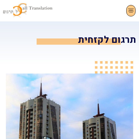
תרגום לקזחית