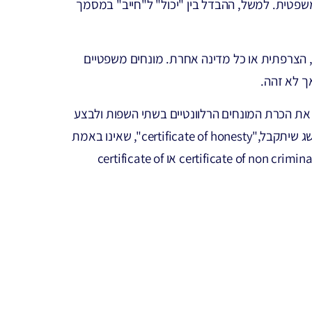
שפטית. למשל, ההבדל בין "יכול" ל"חייב" במסמך
הצרפתית או כל מדינה אחרת. מונחים משפטיים
ך לא זהה.
את הכרת המונחים הרלוונטיים בשתי השפות ולבצע
את התרגום הנכון. כך למשל, מתורגמן שאינו מומחה בתחום עלול לתרגם "תעודת יושר" מילה במילה מעברית כך שהמושג שיתקבל,"certificate of honesty", שאינו באמת
קיים. על המתורגמן לדעת שהמונח המקביל יכול להיות "police certificate" אך ישנן גם אפשרויות נוספות כמו certificate of non criminal record או certificate of