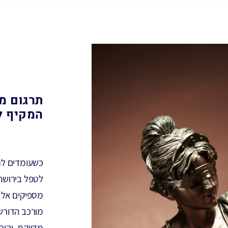
תרגום מ
המקיף ל
כשעומדים לח
לטפל בירושה
מספיקים אלא
מורכב הדורש
מדויקת, והי