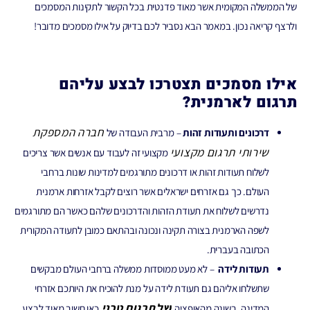
של הממשלה המקומית אשר מאוד פדנטית בכל הקשור לתקינות המסמכים
ולרצף קריאה נכון. במאמר הבא נסביר לכם בדיוק על אילו מסמכים מדובר!
אילו מסמכים תצטרכו לבצע עליהם
תרגום לארמנית?
חברה המספקת
דרכונים ותעודות זהות
–
מרבית העבודה של
שירותי תרגום מקצועי
מקצועי זה לעבוד עם אנשים אשר צריכים
לשלוח תעודות זהות או דרכונים מתורגמים למדינות שונות ברחבי
העולם. כך גם אזרחים ישראלים אשר רוצים לקבל אזרחות ארמנית
נדרשים לשלוח את תעודת הזהות והדרכונים שלהם כאשר הם מתורגמים
לשפה הארמנית בצורה תקינה ונכונה ובהתאם כמובן לתעודה המקורית
הכתובה בעברית.
תעודות לידה
– לא מעט ממוסדות ממשלה ברחבי העולם מבקשים
שתשלחו אליהם גם תעודת לידה על מנת להוכיח את היותכם אזרחי
של
תרגום טכני
המדינה. בשונה מהאופציה
כאן חשוב מאוד לבצע