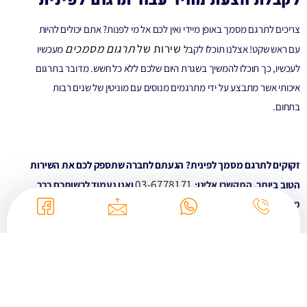
צריכים לתרגם מסמך באופן מיידי ואין לכם אל מי לפנות? אתם יכולים להיות
שירות של
תרגום מסמכים
עם ראש שקט! אצלנו תוכלו לקבל
מעכשיו
לעכשיו, כך תוכלו להמשיך בשגרת היום שלכם ללא כל חשש. מדובר בתרגום
איכותי אשר מתבצע על ידי מתרגמים מנוסים עם מוניטין של שנים רבות
בתחום.
זקוקים לתרגם מסמך לפינית? הגעתם לחברה שתספק לכם את השירות
03-6778171
הטוב ביותר. התקשרו אלינו:
ואנו נעמוד לרשותכם כבר
מהשיחה הראשונה על מנת לתרגם לכם את המסמך למסמך בפינית.