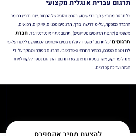
תרגום עברית אנגלית מקצועי
כל תרגום מתבצע תוך כדי שימוש בטרמינולוגיה של התחום, שבו נדרש החומר.
החברה מספקת, על-פי דרישה וצורך, תרגומים טכניים, שיווקיים, רפואיים,
חברת
משפטיים (לרבות תרגומים נוטריוניים), תרגום אתרי אינטרנט ועוד.
תרגומים
"כל תרגום" מקפידה על תרגומים איכותיים המסופקים ללקוח על-פי
לוח זמנים מוסכם, במחיר תחרותי ואטרקטיבי. התרגום מפוקח ומבוקר על ידי
מנהל פרוייקט, אשר במסגרתו מתבצע התרגום. התרגום נמסר ללקוח לאחר
הגהה ועריכה קפדניים.
להצעת מחיר אקספרס