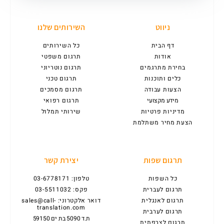
ניווט
השירותים שלנו
דף הבית
כל השירותים
אודות
תרגום משפטי
בחירת מתרגמים
תרגום נוטריוני
כלים ותוכנות
תרגום טכני
הצעות עבודה
תרגום מסמכים
מידע מקצועי
תרגום רפואי
מדיניות פרטיות
שירותי תמלול
הצעת מחיר משתלמת
תרגום שפות
יצירת קשר
כל השפות
טלפון: 03-6778171
תרגום לעברית
פקס: 03-5511032
תרגום לאנגלית
דואר אלקטרוני: sales@call-
translation.com
תרגום לערבית
ת.ד 5090 בת ים 59150
תרגום לצרפתית