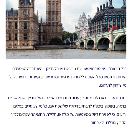
"כל תרגום"- פשוטו כמשמעו, עם מרכאות או בלעדיהן – היא חברה המספקת
שירות תרגומים מכל הסוגים ללקוחות פרטיים ומוסדיים, עסקיים וחברתיים. לכל
מי שזקוק לתרגום.
תרגום עברית אנגלית מתבצע עבור מתרגמים השולטים על בוריין בשתי השפות
ברמה, בעומק וביכולת להבחין בדקויות של שפת אם. כל מי שעוסקים במלים
יודעים, כי לא אחת דיוק במשמעות של מלה או, חלילה, החטאתה עלולים לגזור
ולחרוץ גורלות. לא פחות.