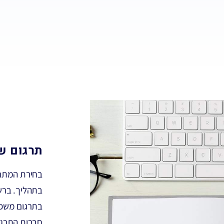
תרגום ש
בחירת המתרג
בתהליך. ברש
בתרגום משפות
חברות התרגו