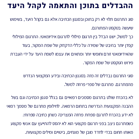
ההבדלים בתוכן והתאמה לקהל היעד
סוג התרגום תלוי לא רק בתוכן ובסגנון הכתיבה אלא גם בקהל היעד, בשימוש
שיעשה בטקסט המתורגם.
כך למשל, ישנו הבדל בין תרגום מילולי לתרגום אידיומאטי. התרגום המילולי
קפדן יותר בהיבט של שמירה על כללי הדקדוק של שפת המקור, בעוד
שהאידיומאטי זורם וחופשי יותר ומתאים את עצמו לשפת היעד על ידי העברת
פירוש הטקסט של שפת המקור.
סוגי התרגום נבדלים זה מזה בסגנון הכתיבה ובידע המקצועי הנדרש
מהמתרגם. מתרגם של ספרי פרוזה למשל.
לא בהכרח שולט בתרגום מסמכים רפואיים גם בגלל סגנון הכתיבה וגם בשל
ההבנה המקצועית הנדרשת בתחום הרפואה. לחילופין מתרגם של מסמך רפואי
לא ידע בהכרח לתרגם ספרות פרוזה המצריכה כשרון כתיבה ספרותי.
כשמתרגם ניצב בפני תרגום מקצועי הוא לא יהסס להתייעץ עם אנשי מקצוע
מאותו תחום בכדי לחדד מובן של מונחים, ביטויים ומילים מקצועיות.