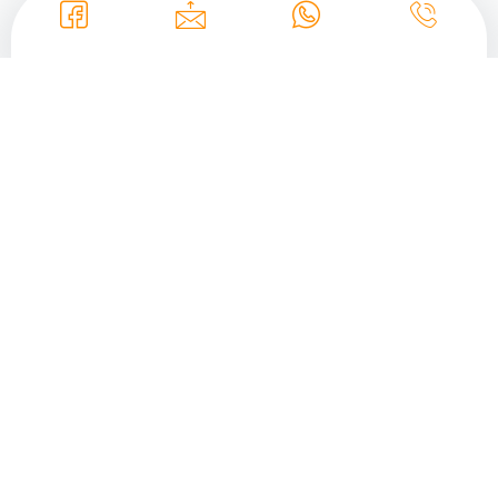
תרגום הוראות משחק עם כל תרגום
חברת כל תרגום הינה חברה המספקת שירותי תרגום מקצועיים של הוראות
משחק לכל השפות תוך הקפדה על התאמה מושלמת לצרכי הלקוח ועל איכות
ודיוק התרגום עד לירידה לפרטים הקטנים. המתרגמים שלנו מקצועיים ובעלי
ניסיון רב והשכלה גבוהה בתרגומי כל השפות. הם מקפידים מאוד להוציא תחת
ידם תרגום איכותי ומדויק ברמה גבוהה.
מחפשים תרגום הוראות משחק איכותי ? להצעת מחיר התקשרו עוד היום
03-6778171
לטלפון
ונשמח לסייע לכם בתרגום מקצועי, איכותי ומהימן
שיעצב חווית משחק כיפית.