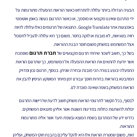
הבעיה הגדולה ביותר עלולה להתרחש כאשר הוראות ההפעלה מתורגמות על
ידי מתרגם שאיננו מקצועי או מוסמך, או כאשר התרגום נעשה באופן אוטומטי
באמצעות אתר Google Translate. התוצאה של תרגומים כאלו עלולה להיות
רוויה בשגיאות, לא מובנת או לוקה בחסר. משום כך היא עלולה להוביל לתסכול
אצל המשתמש במשחק משום חוסר הבנת ההוראות.
חברת תרגום
בשל כך, חשוב לשכור שירותי תרגום מקצועיים של
מוסמכת
אשר יודעת להתאים את הוראות ההפעלה אל המשתמש, כך שתרגום הוראות
ההפעלה יבוצע בצורה הכי מובנת ובהירה שניתן. בנוסף, תרגום נכון ומדויק
המתבטא בהוראות ברורות חוסך עבורנו זמן מיותר המושקע הניסיון להבין את
הוראות המשחק בשפה שאינה מוכרת לנו.
לבסוף, בכל הקשור לתרגומי הוראות משחק חשוב לדעת שדרישות התרגום
יכולות להשתנות כתלות במדינות השונות אשר אליהן מיוצאים המשחקים.
נדרש ידע של המתרגם בשפת המוצא ובשפת היעד אשר אליה מתורגמות
ההוראות.
זאת, משום שמטרת הוראות אלו היא להקל עליכם בהבנת חוקי המשחק, ועליהן